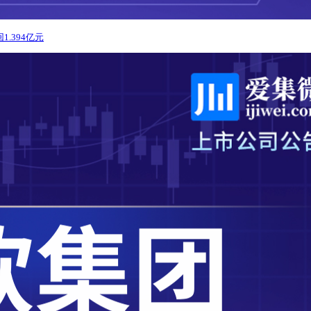
.394亿元