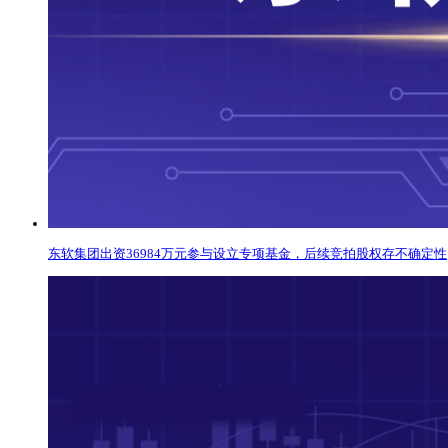
东软集团出资36984万元参与设立专项基金，后续竞拍股权存不确定性