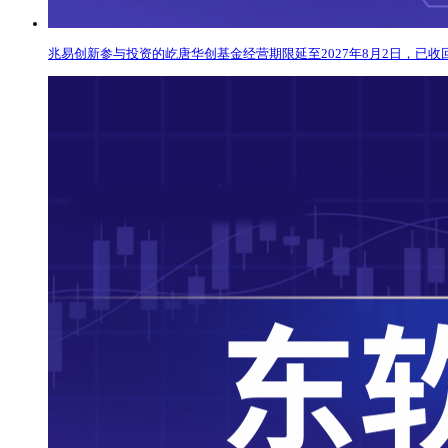
兆易创新参与投资的屹唐华创基金经营期限延至2027年8月2日，已收回1