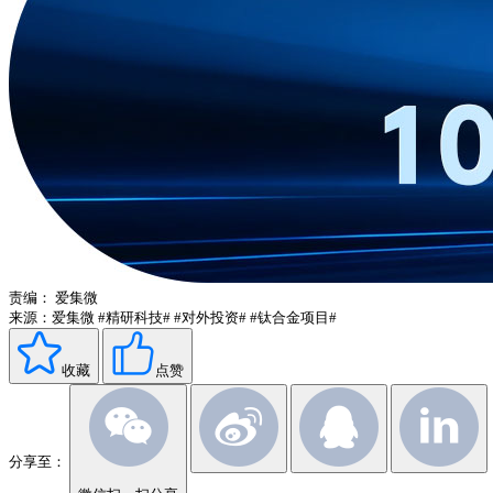
责编：
爱集微
来源：爱集微
#精研科技#
#对外投资#
#钛合金项目#
收藏
点赞
分享至：