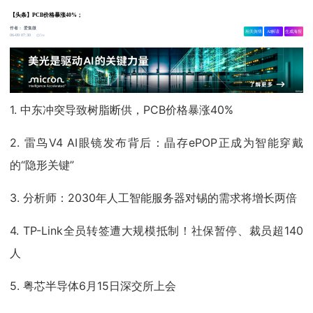
【头条】PCB价格暴涨40%；
作者：
爱集微
相关舆情
AI解读
生成海报
5w
06-09 07:30
1. 中东冲突导致树脂断供，PCB价格暴涨40%
2. 雷鸟V4 AI眼镜发布背后：晶存ePOP正成为智能穿戴
的“隐形关键”
3. 分析师：2030年人工智能服务器对锡的需求将增长两倍
4. TP-Link全员转签遭大规模抵制！社保暂停、裁员超140
人
5. 粤芯半导体6月15日深交所上会