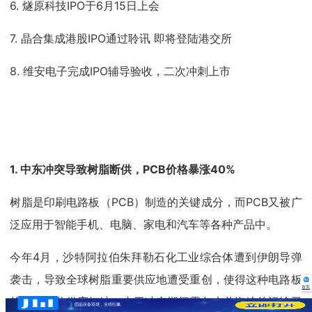
6. 燧原科技IPO于6月15日上会
7. 晶合集成港股IPO通过聆讯 即将登陆港交所
8. 维安电子完成IPO辅导验收，二次冲刺上市
1. 中东冲突导致树脂断供，PCB价格暴涨40%
树脂是印刷电路板（PCB）制造的关键成分，而PCB又被广
泛应用于智能手机、电脑、家电和汽车等各种产品中。
今年4月，沙特阿拉伯朱拜勒石化工业综合体遭到伊朗导弹
袭击，导致全球树脂重要供应地遭受重创，使得这种电路板
首页
的关键成分供应短缺。由于冲突期间霍尔木兹海峡的运输已
固晶设备双雄，业绩狂飙