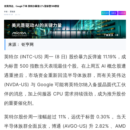
传英伟达、Google下单 英特尔暴涨12%登标普500榜首
作者：
爱集微
相关舆情
AI解读
生成海报
1.1w
06-09 07:29
来源： 钜亨网
英特尔 (INTC-US) 周一 (8 日) 股价暴力反弹逾 11.19%，成
为标普 500 指数当天表现最佳个股。在上周五 AI 概念股遭
遇重挫后，市场资金重新回流半导体族群，而有关英伟达
(NVDA-US) 与 Google 可能将英特尔纳入备援晶圆代工伙
伴的消息，加上伺服器 CPU 需求持续强劲，成为推升股价
的重要催化剂。
英特尔股价周一涨幅超过 11%，远优于标普 0.30% 。当天
半导体族群全面反攻，博通 (AVGO-US) 升 2.82% 、AMD