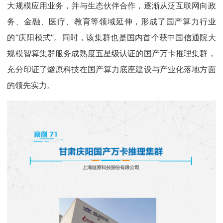
大规模应用业务，并与生态伙伴合作，逐渐从泛互联网向政
务、金融、医疗、教育等领域延伸，形成了国产算力行业
的“庆阳模式”。同时，该集群也是国内首个获中国信通院大
规模智算集群服务成熟度五星级认证的国产万卡推理集群，
充分印证了燧原科技在国产算力底座建设与产业化落地方面
的领先实力。