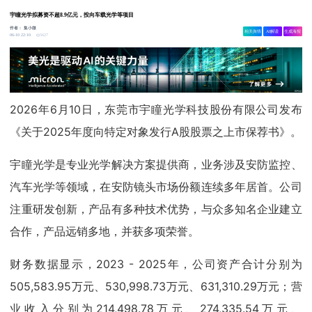
宇瞳光学拟募资不超8.9亿元，投向车载光学等项目
作者：
集小微
相关舆情
AI解读
生成海报
5627
06-10 22:10
2026年6月10日，东莞市宇瞳光学科技股份有限公司发布
《关于2025年度向特定对象发行A股股票之上市保荐书》。
宇瞳光学是专业光学解决方案提供商，业务涉及安防监控、
汽车光学等领域，在安防镜头市场份额连续多年居首。公司
注重研发创新，产品有多种技术优势，与众多知名企业建立
合作，产品远销多地，并获多项荣誉。
财务数据显示，2023 - 2025年，公司资产合计分别为
505,583.95万元、530,998.73万元、631,310.29万元；营
业收入分别为214,498.78万元、274,335.54万元、