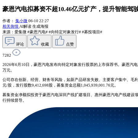
豪恩汽电拟募资不超10.46亿元扩产，提升智能驾
作者：
集小微
06-10 22:27
相关舆情
AI解读
生成海报
来源：爱集微
#豪恩汽电#
#向特定对象发行#
#募投项目#
评论
收藏
点赞
7282
2026年6月10日，豪恩汽电发布向特定对象发行股票的上市保荐书。豪恩汽电是
万元。
公司存在创新、经营、财务等风险，如新产品研发失败、主要客户集中、毛利率波
元/股，发行股数9,412,698股，募集资金总额1,045,939,001.76元。
募集资金净额拟投资于豪恩汽电深圳产线扩建项目、惠州豪恩汽电产线建设项
行持续督导。