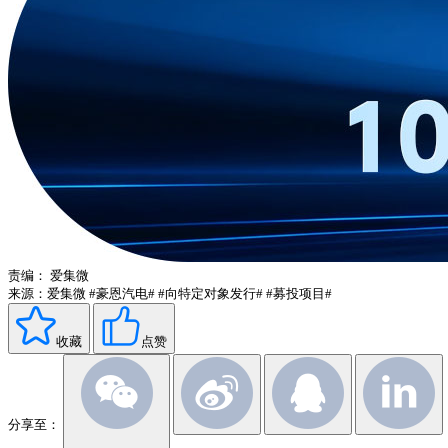
责编：
爱集微
来源：爱集微
#豪恩汽电#
#向特定对象发行#
#募投项目#
收藏
点赞
分享至：