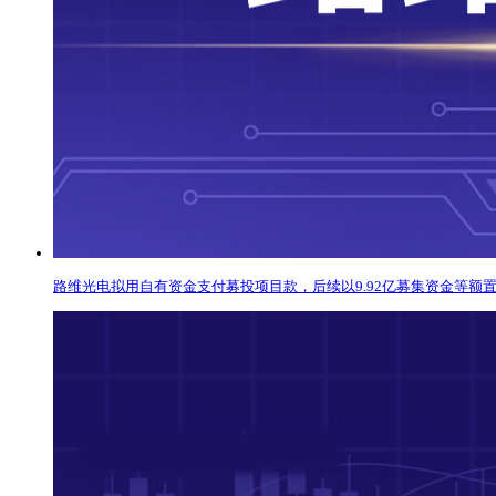
路维光电拟用自有资金支付募投项目款，后续以9.92亿募集资金等额