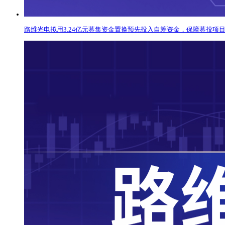
路维光电拟用3.24亿元募集资金置换预先投入自筹资金，保障募投项