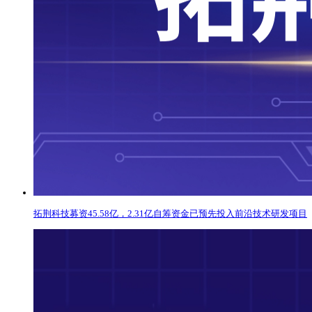
拓荆科技募资45.58亿，2.31亿自筹资金已预先投入前沿技术研发项目