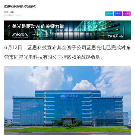
蓝思科技收购同昇光电控股权
作者：
日新
相关舆情
AI解读
生成海报
2.5w
06-12 18:33
6月12日，蓝思科技宣布其全资子公司蓝思光电已完成对东
莞市同昇光电科技有限公司控股权的战略收购。