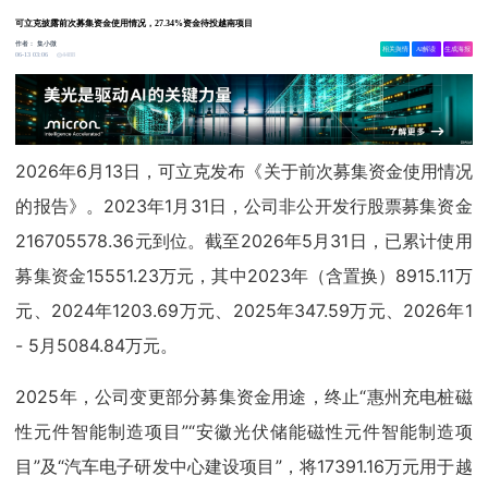
可立克披露前次募集资金使用情况，27.34%资金待投越南项目
作者：
集小微
相关舆情
AI解读
生成海报
4488
06-13 03:06
2026年6月13日，可立克发布《关于前次募集资金使用情况
的报告》。2023年1月31日，公司非公开发行股票募集资金
216705578.36元到位。截至2026年5月31日，已累计使用
募集资金15551.23万元，其中2023年（含置换）8915.11万
元、2024年1203.69万元、2025年347.59万元、2026年1
- 5月5084.84万元。
2025年，公司变更部分募集资金用途，终止“惠州充电桩磁
性元件智能制造项目”“安徽光伏储能磁性元件智能制造项
目”及“汽车电子研发中心建设项目”，将17391.16万元用于越