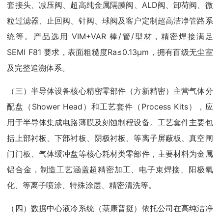
套接头、减压阀、超高纯金属隔膜阀、ALD阀、卸荷阀、微
粒过滤器、止回阀、针阀、球阀及客户定制超高洁净管路系
统等。产品选用 VIM+VAR 棒/管/型材，精密焊接满足
SEMI F81 要求，表面粗糙度Ra≤0.13µm，拥有百级无尘室
及完整追溯体系。
（三）半导体设备核心精密零部件（方新精密）主营气体分
配盘（Shower Head）和工艺套件（Process Kits），应
用于半导体集成电路薄膜及刻蚀制程设备。工艺套件主要包
括上部衬板、下部衬板、阴极衬板、等离子屏蔽板、真空闸
门门板、气体缓冲盘等核心耗材类零部件，主要材料为金属
铝合金，制造工艺涵盖超精密加工、电子束焊接、阳极氧
化、等离子喷涂、特殊涂层、精密清洗等。
（四）数据中心液冷系统（菉康普挺）依托公司在高纯洁净