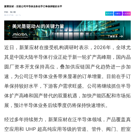
新莱应材：目前公司半导体业务在手订单保持较好水平
作者：
集小微
相关舆情
AI解读
生成海报
1.7w
06-13 17:04
近日，新莱应材在接受机构调研时表示，2026年，全球尤
其是中国大陆半导体行业正处于新一轮扩产高峰期，国内晶
圆厂资本开支保持高位，叠加供应链国产化趋势进一步加
速，为公司泛半导体业务带来显著的订单增量。目前在手订
单保持较好水平，下游客户需求旺盛。公司将继续抓住半导
体扩产高峰和国产替代的双重机遇，加快产能匹配和市场拓
展，预计半导体业务后续季度仍将保持快速增长。
经过多年持续努力，新莱应材在泛半导体领域，产品覆盖真
空应用和 UHP 超高纯应用等级的管道、管件、阀门、腔室