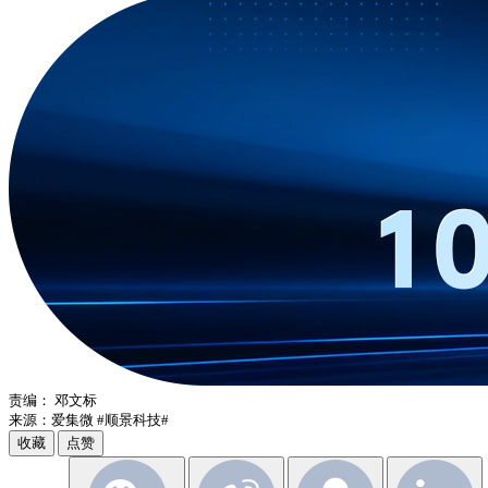
责编：
邓文标
来源：爱集微
#顺景科技#
收藏
点赞