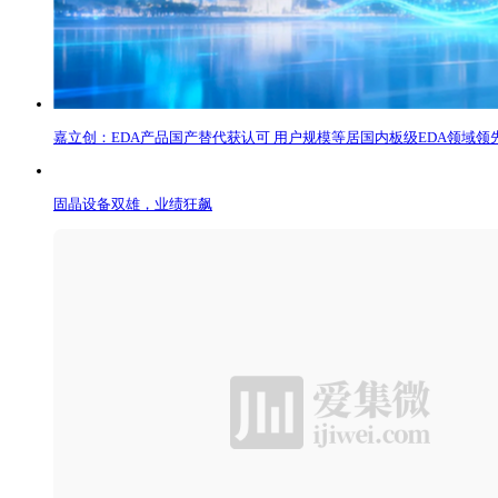
嘉立创：EDA产品国产替代获认可 用户规模等居国内板级EDA领域领
固晶设备双雄，业绩狂飙