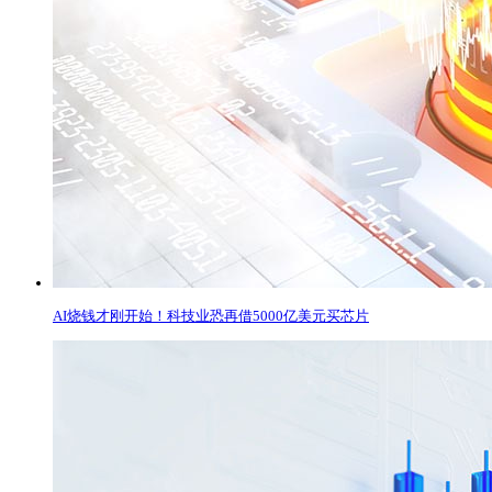
AI烧钱才刚开始！科技业恐再借5000亿美元买芯片