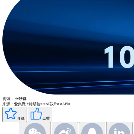
责编：
张轶群
来源：爱集微
#特斯拉#
#AI芯片#
#AI5#
收藏
点赞