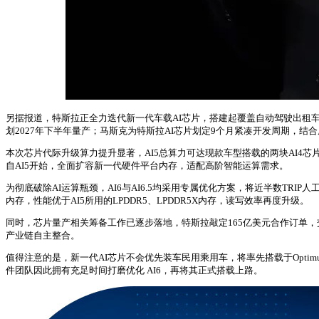
另据报道，特斯拉正全力迭代新一代车载AI芯片，搭建起覆盖自动驾驶出租车、民
划2027年下半年量产；马斯克为特斯拉AI芯片划定9个月紧凑开发周期，结合周
本次芯片代际升级算力提升显著，AI5总算力可达现款车型搭载的两块AI4芯
自AI5开始，全面扩容新一代硬件平台内存，适配高阶智能运算需求。
为彻底破除AI运算瓶颈，AI6与AI6.5均采用专属优化方案，将近半数TRI
内存，性能优于AI5所用的LPDDR5、LPDDR5X内存，读写效率再度升级。
同时，芯片量产相关筹备工作已逐步落地，特斯拉敲定165亿美元合作订单，交
产业链自主整合。
值得注意的是，新一代AI芯片不会优先装车民用乘用车，将率先搭载于Opti
件团队因此拥有充足时间打磨优化 AI6，再将其正式搭载上路。