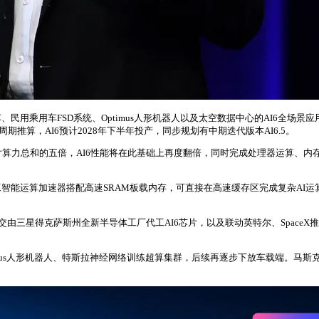
用乘用车FSD系统、Optimus人形机器人以及太空数据中心的AI6全场景应
期推算，AI6预计2028年下半年投产，同步规划有中期迭代版本AI6.5。
片算力总和的五倍，AI6性能将在此基础上再度翻倍，同时完成处理器运算、内存
P人工智能运算加速器搭配高速SRAM板载内存，可直接在高速缓存区完成复杂AI
由三星得克萨斯州全新半导体工厂代工AI6芯片，以及联动英特尔、SpaceX
mus人形机器人、特斯拉神经网络训练超算集群，后续再逐步下放车载端。马斯克