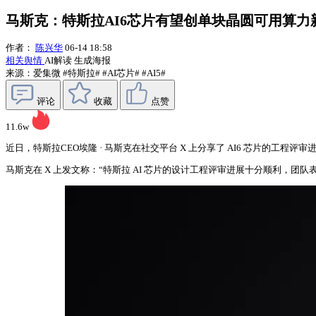
马斯克：特斯拉AI6芯片有望创单块晶圆可用算力
作者：
陈兴华
06-14 18:58
相关舆情
AI解读
生成海报
来源：爱集微
#特斯拉#
#AI芯片#
#AI5#
评论
收藏
点赞
11.6w
近日，特斯拉CEO埃隆 · 马斯克在社交平台 X 上分享了 AI6 芯片的工
马斯克在 X 上发文称：“特斯拉 AI 芯片的设计工程评审进展十分顺利，团