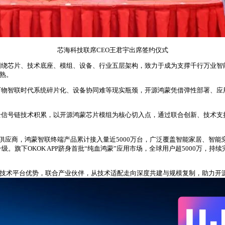
芯海科技联席CEO王君宇出席签约仪式
绕芯片、技术底座、模组、设备、行业五层架构，致力于成为支撑千行万业智能化
成熟。
万物智联时代系统碎片化、设备协同难等现实瓶颈，开源鸿蒙凭借弹性部署、应
全信号链技术积累，以开源鸿蒙芯片模组为核心切入点，通过联合创新、技术支
伴中唯一的芯片供应商，鸿蒙智联终端产品累计接入量近5000万台，广泛覆盖智能家
化升级。旗下OKOK APP跻身首批“纯血鸿蒙”应用市场，全球用户超5000
”双技术平台优势，联合产业伙伴，从技术适配走向深度共建与规模复制，助力开