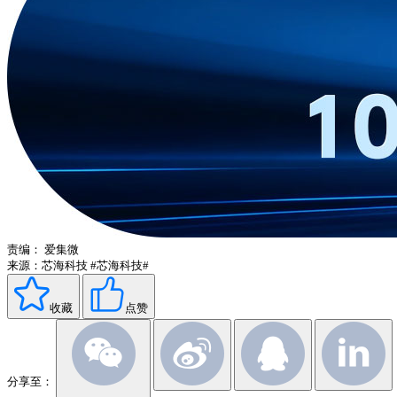
责编：
爱集微
来源：芯海科技
#芯海科技#
收藏
点赞
分享至：