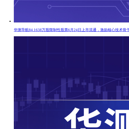
华测导航84.1638万股限制性股票6月24日上市流通，激励核心技术骨