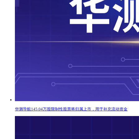
华测导航145.04万股限制性股票将归属上市，用于补充流动资金