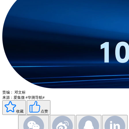
责编：
邓文标
来源：爱集微
#华测导航#
收藏
点赞