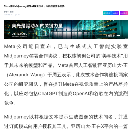
Meta携手Midjourney提升AI视觉技术，力图扭转竞争劣势
作者：
日新
相关舆情
AI解读
生成海报
1.8w
2025-08-24
Meta公司近日宣布，已与生成式人工智能实验室
Midjourney签署合作协议，授权该初创公司的“美学技术”用
于其未来的模型和产品。Meta首席人工智能官亚历山大·王
（Alexandr Wang）于周五表示，此次技术合作将连接两家
公司的研究团队，旨在提升Meta在视觉质量上的产品差异
化，以应对包括ChatGPT制造商OpenAI和谷歌在内的激烈
竞争。
Midjourney以其根据文本提示生成图像的技术闻名，并通
过订阅模式向用户授权其工具。亚历山大·王在X平台的一篇