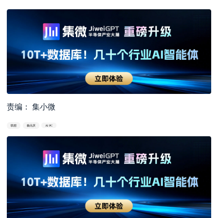
责编： 集小微
联想
杨元庆
AI PC