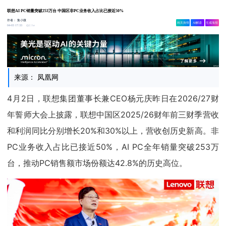
联想AI PC销量突破253万台 中国区非PC业务收入占比已接近50%
作者：
集小微
相关舆情
AI解读
生成海报
2.1w
04-03 17:33
来源： 凤凰网
4月2日，联想集团董事长兼CEO杨元庆昨日在2026/27财
年誓师大会上披露，联想中国区2025/26财年前三财季营收
和利润同比分别增长20%和30%以上，营收创历史新高。非
PC业务收入占比已接近50%，AI PC全年销量突破253万
台，推动PC销售额市场份额达42.8%的历史高位。