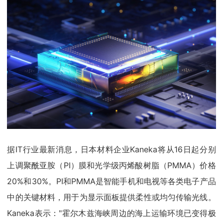
据IT行业最新消息，日本材料企业Kaneka将从16日起分别
上调聚酰亚胺（PI）膜和光学级丙烯酸树脂（PMMA）价格
20%和30%。PI和PMMA是智能手机和电视等各类电子产品
中的关键材料，用于为显示面板提供柔性或均匀传输光线。
Kaneka表示："霍尔木兹海峡周边的海上运输环境已变得极