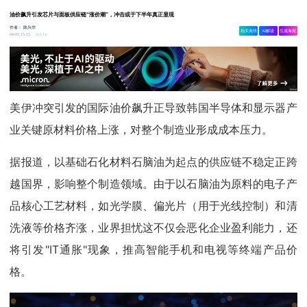
油价飙升引发芯片与面板供应链“涨价潮”，冲击或于下半年真正显现
作者：
陈兴华
相关舆情
AI解读
生成海报
3.1w
04-05 15:15
美伊冲突引发的国际油价飙升正导致韩国半导体和显示器产
业关键原材料价格上涨，对整个制造业形成成本压力。
据报道，以基础石化材料石脑油为起点的供应链不稳定正跨
越国界，影响整个制造领域。由于以石脑油为原料的电子产
品核心工艺材料，如光学膜、偏光片（用于光线控制）和清
洗液等价格齐涨，业界担忧这不仅会恶化企业盈利能力，还
将引发"IT通胀"现象，推高智能手机和电视等终端产品价
格。