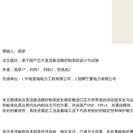
撰稿人：燕翚
论文题目：基于国产芯片直流换流阀控制系统设计与试验
作者：燕翚1*，刘伟1，刘钊2，安燕杰2
完成单位：1.中电普瑞电力工程有限公司，2.国网宁夏电力有限公司
本文围绕高压直流换流阀控制系统长期依赖进口芯片所带来的供应链安全与
和标准化原位替代在内的自主可控方案，并在国产DSP、FPGA、光通信
良好的兼容性，系统在额定工况及极端工况下均具有较好的稳定性和保护能
高压直流输电技术因其经济高效、稳定灵活，已成为大容量、长距离输电的