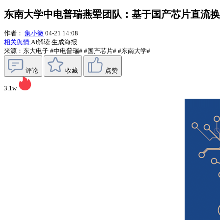
东南大学中电普瑞燕翚团队：基于国产芯片直流换
作者：
集小微
04-21 14:08
相关舆情
AI解读
生成海报
来源：东大电子
#中电普瑞#
#国产芯片#
#东南大学#
评论
收藏
点赞
3.1w