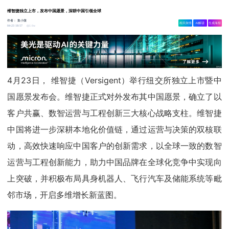
维智捷独立上市，发布中国愿景，深耕中国引领全球
作者：
集小微
相关舆情
AI解读
生成海报
1.6w
04-23 18:57
4月23日， 维智捷（Versigent）举行纽交所独立上市暨中
国愿景发布会。维智捷正式对外发布其中国愿景，确立了以
客户共赢、数智运营与工程创新三大核心战略支柱。维智捷
中国将进一步深耕本地化价值链，通过运营与决策的双核联
动，高效快速响应中国客户的创新需求，以全球一致的数智
运营与工程创新能力，助力中国品牌在全球化竞争中实现向
上突破，并积极布局具身机器人、飞行汽车及储能系统等毗
邻市场，开启多维增长新蓝图。