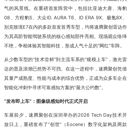
气的风景线。在重磅首发阵营中，包括比亚迪大唐、海豹
08、方程豹S、大众ID. AURA T6、ID ERA 9X、极氪8X、
别克致境E7在内的多款首发首秀车型，均将速腾聚创雷达作
为其高阶智能驾驶系统的核心感知部件亮相。现场观众络绎
不绝，争相体验其智能科技，形成人气十足的“网红”车阵。
从少数车型的“技术尝鲜”到主流车系的“规模上车”，激光雷
达的普及浪潮已然势不可挡。在这一进程中，速腾聚创凭借
其量产成熟度、性能与成本的综合优势，正成为众多车企在
智能化冲刺中寻求可靠感知方案的“最大公约数”。
“发布即上车”：图像级感知时代正式开启
车展前夕，速腾聚创在深圳举办的2026 Tech Day技术开
放日上，重磅发布了“创世”（Eocene）数字化架构及两款