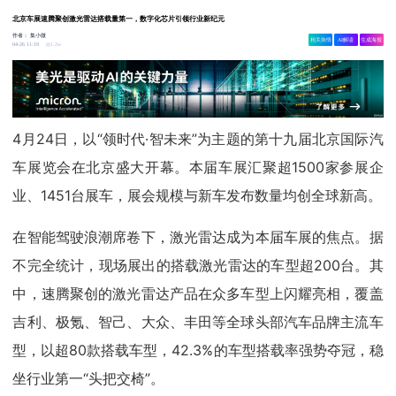
北京车展速腾聚创激光雷达搭载量第一，数字化芯片引领行业新纪元
作者：
集小微
相关舆情
AI解读
生成海报
1.2w
04-26 11:19
4月24日，以“领时代·智未来”为主题的第十九届北京国际汽
车展览会在北京盛大开幕。本届车展汇聚超1500家参展企
业、1451台展车，展会规模与新车发布数量均创全球新高。
在智能驾驶浪潮席卷下，激光雷达成为本届车展的焦点。据
不完全统计，现场展出的搭载激光雷达的车型超200台。其
中，速腾聚创的激光雷达产品在众多车型上闪耀亮相，覆盖
吉利、极氪、智己、大众、丰田等全球头部汽车品牌主流车
型，以超80款搭载车型，42.3%的车型搭载率强势夺冠，稳
坐行业第一“头把交椅”。