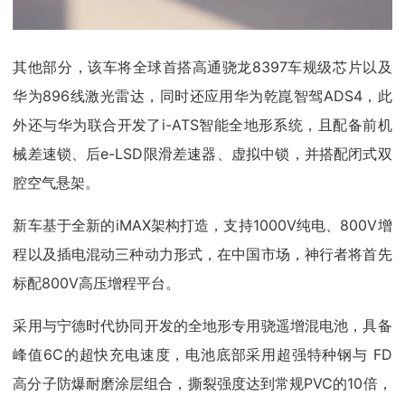
其他部分，该车将全球首搭高通骁龙8397车规级芯片以及
华为896线激光雷达，同时还应用华为乾崑智驾ADS4，此
外还与华为联合开发了i-ATS智能全地形系统，且配备前机
械差速锁、后e-LSD限滑差速器、虚拟中锁，并搭配闭式双
腔空气悬架。
新车基于全新的iMAX架构打造，支持1000V纯电、800V增
程以及插电混动三种动力形式，在中国市场，神行者将首先
标配800V高压增程平台。
采用与宁德时代协同开发的全地形专用骁遥增混电池，具备
峰值6C的超快充电速度，电池底部采用超强特种钢与 FD
高分子防爆耐磨涂层组合，撕裂强度达到常规PVC的10倍，