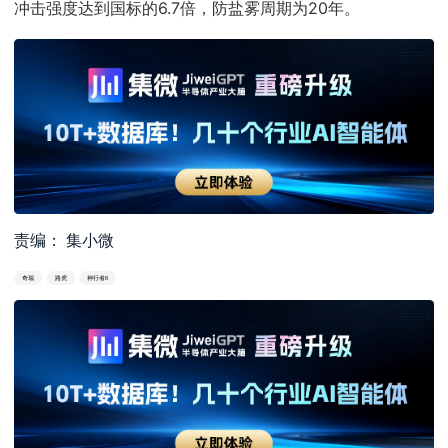
冲击强度达到国标的6.7倍，防盐雾周期为20年。
责编： 集小微
奇瑞
路虎
神行者8