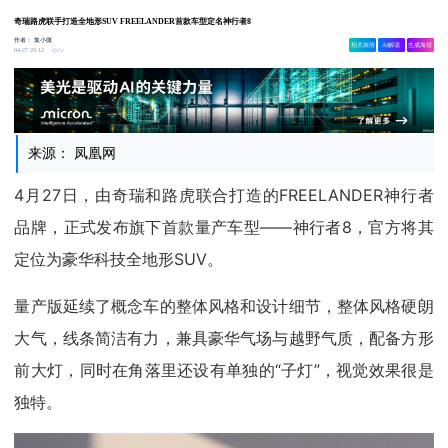
奇瑞路虎联手打造全地形SUV FREELANDER首款车型定名神行者8
作者：
集小微
相关舆情
AI解读
生成海报
2w
04-27 20:12
来源： 凤凰网
4月27日，由奇瑞和路虎联合打造的FREELANDER神行者
品牌，正式发布旗下首款量产车型——神行者8，官方将其
定位为豪华科技全地形SUV。
量产版延续了概念车的整体风格和设计细节，整体风格硬朗
大气，线条简洁有力，兼具豪华气场与越野气质，配备方形
前大灯，同时在角落里还设有单独的“子灯”，视觉效果很是
独特。