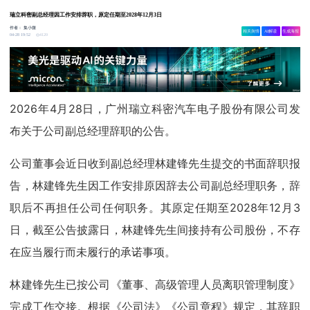
瑞立科密副总经理因工作安排辞职，原定任期至2028年12月3日
作者：
集小微
相关舆情
AI解读
生成海报
4120
04-28 19:52
2026年4月28日，广州瑞立科密汽车电子股份有限公司发
布关于公司副总经理辞职的公告。
公司董事会近日收到副总经理林建锋先生提交的书面辞职报
告，林建锋先生因工作安排原因辞去公司副总经理职务，辞
职后不再担任公司任何职务。其原定任期至2028年12月3
日，截至公告披露日，林建锋先生间接持有公司股份，不存
在应当履行而未履行的承诺事项。
林建锋先生已按公司《董事、高级管理人员离职管理制度》
完成工作交接。根据《公司法》《公司章程》规定，其辞职