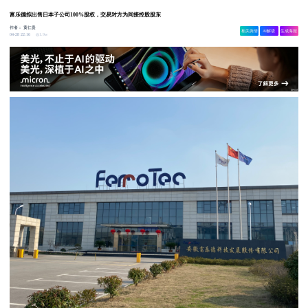
富乐德拟出售日本子公司100%股权，交易对方为间接控股股东
作者：
黄仁贵
相关舆情
AI解读
生成海报
1.9w
04-28 22:16