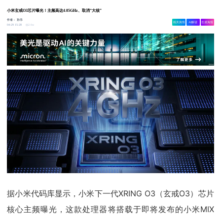
小米玄戒O3芯片曝光！主频高达4.05GHz、取消“大核”
作者：
孙乐
相关舆情
AI解读
生成海报
2.6w
04-29 15:28
据小米代码库显示，小米下一代XRING O3（玄戒O3）芯片
核心主频曝光，这款处理器将搭载于即将发布的小米MIX