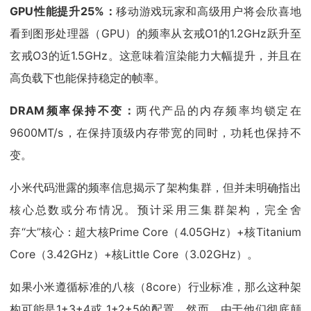
GPU性能提升25%：
移动游戏玩家和高级用户将会欣喜地
看到图形处理器（GPU）的频率从玄戒O1的1.2GHz跃升至
玄戒O3的近1.5GHz。这意味着渲染能力大幅提升，并且在
高负载下也能保持稳定的帧率。
DRAM频率保持不变：
两代产品的内存频率均锁定在
9600MT/s，在保持顶级内存带宽的同时，功耗也保持不
变。
小米代码泄露的频率信息揭示了架构集群，但并未明确指出
核心总数或分布情况。预计采用三集群架构，完全舍
弃“大”核心：超大核Prime Core（4.05GHz）+核Titanium
Core（3.42GHz）+核Little Core（3.02GHz）。
如果小米遵循标准的八核（8core）行业标准，那么这种架
构可能是1+3+4或 1+2+5的配置。然而，由于他们彻底颠