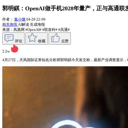
郭明錤：OpenAI做手机2028年量产，正与高通
作者：
集小微
04-29 22:09
相关舆情
AI解读
生成海报
来源：凤凰网
#OpenAI#
#联发科#
#高通#
评论
收藏
点赞
2.2w
4月27日，天风国际证券知名分析师郭明錤今天发文称，最新产业调查显示，O