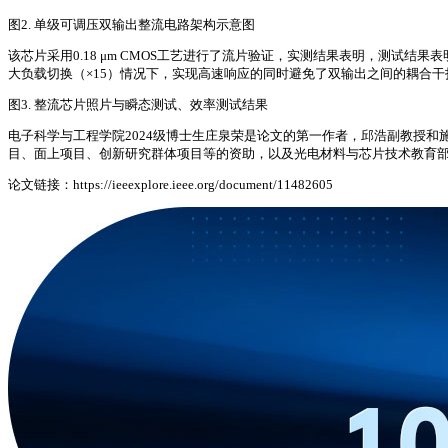
图2. 单级可调压双输出整流电路架构示意图
该芯片采用0.18 μm CMOS工艺进行了流片验证，实测结果表明，测试结果表
大负载切换（×15）情况下，实现高速响应的同时避免了双输出之间的耦合
图3. 整流芯片照片与瞬态测试、效率测试结果
电子科学与工程学院2024级博士生庄泉荣是论文的第一作者，邱浩副教授和
目、面上项目、创新研究群体项目等的资助，以及光电材料与芯片技术教育
论文链接：https://ieeexplore.ieee.org/document/11482605