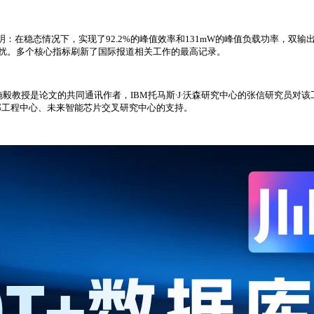
明：在稳态情况下，实现了92.2%的峰值效率和131mW的峰值负载功率，双输出电
干扰。多个核心指标刷新了国际报道相关工作的最高记录。
施毅教授是论文的共同通讯作者，IBM托马斯∙J∙沃森研究中心的张信研究员
部工程中心、未来智能芯片交叉研究中心的支持。