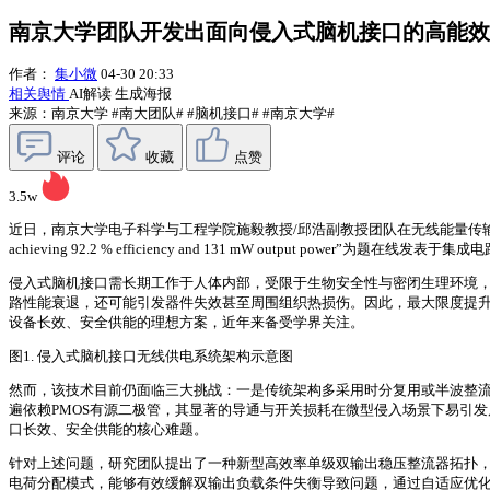
南京大学团队开发出面向侵入式脑机接口的高能效
作者：
集小微
04-30 20:33
相关舆情
AI解读
生成海报
来源：南京大学
#南大团队#
#脑机接口#
#南京大学#
评论
收藏
点赞
3.5w
近日，南京大学电子科学与工程学院施毅教授/邱浩副教授团队在无线能量传输技术的研究取得重要进展，相关成果于04月
achieving 92.2 % efficiency and 131 mW output power”为题在线发表于集成电路顶刊I
侵入式脑机接口需长期工作于人体内部，受限于生物安全性与密闭生理环境
路性能衰退，还可能引发器件失效甚至周围组织热损伤。因此，最大限度提
设备长效、安全供能的理想方案，近年来备受学界关注。
图1. 侵入式脑机接口无线供电系统架构示意图
然而，该技术目前仍面临三大挑战：一是传统架构多采用时分复用或半波整
遍依赖PMOS有源二极管，其显著的导通与开关损耗在微型侵入场景下易引
口长效、安全供能的核心难题。
针对上述问题，研究团队提出了一种新型高效率单级双输出稳压整流器拓扑
电荷分配模式，能够有效缓解双输出负载条件失衡导致问题，通过自适应优