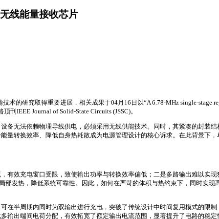
无线能量接收芯片
16日以“A 6.78-MHz single-stage regulating rectifier with d
EEE Journal of Solid-State Circuits (JSSC)。
，设备无法依赖物理导线供电，必须采用无线供能技术。同时，其紧凑的封装结
升能量转换效率、降低自身热耗散成为电源管理设计的核心诉求。在此背景下，
流，有效充电窗口受限，致使输出功率与转换效率偏低；二是多路输出难以实现
发局部发热，降低系统可靠性。因此，如何在严苛的体积与热约束下，同时实现
，可在半周期内同时为双输出进行充电，突破了传统设计中时间复用模式的限制
化多输出端间电荷分配，有效拓宽了额定输出电流范围，显著提升了电路的稳定