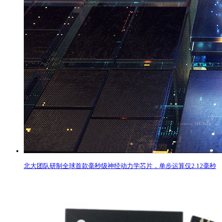
北大团队研制全球首款毫秒级神经动力学芯片，单步运算仅2.12毫秒