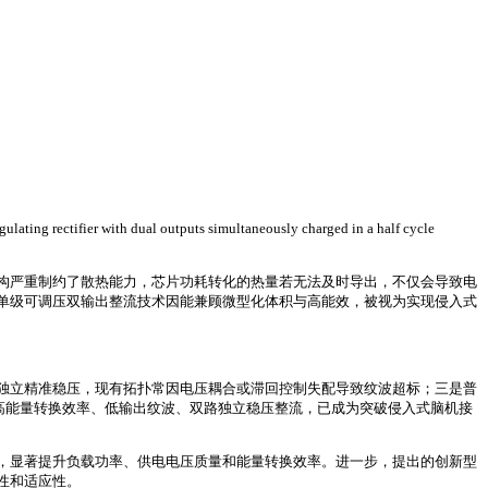
ual outputs simultaneously charged in a half cycle
构严重制约了散热能力，芯片功耗转化的热量若无法及时导出，不仅会导致电
单级可调压双输出整流技术因能兼顾微型化体积与高能效，被视为实现侵入式
独立精准稳压，现有拓扑常因电压耦合或滞回控制失配导致纹波超标；三是普
高能量转换效率、低输出纹波、双路独立稳压整流，已成为突破侵入式脑机接
，显著提升负载功率、供电电压质量和能量转换效率。进一步，提出的创新型
性和适应性。