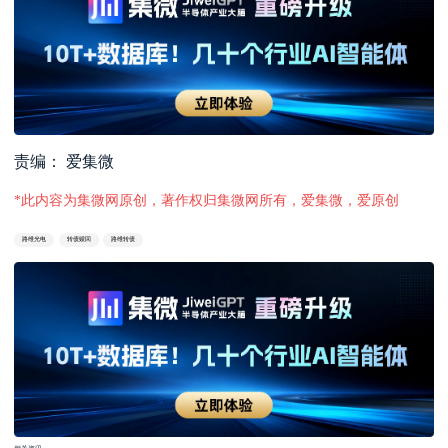
责编： 爱集微
*此内容为集微网原创，著作权归集微网所有，爱集微，爱原创
路维光电
转债赎回
路维转债