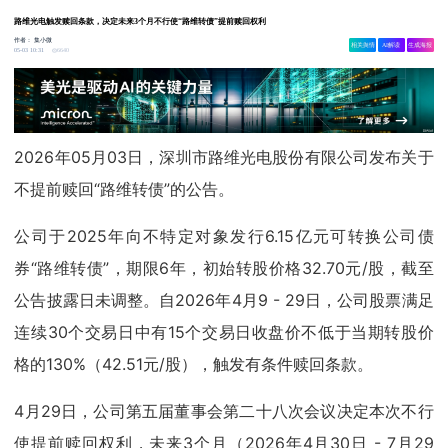
路维光电触发赎回条款，决定未来3个月不行使“路维转债”提前赎回权利
作者：
集小微
相关舆情
AI解读
生成海报
6640
05-03 10:31
2026年05月03日，深圳市路维光电股份有限公司发布关于
不提前赎回“路维转债”的公告。
公司于2025年向不特定对象发行6.15亿元可转换公司债
券“路维转债”，期限6年，初始转股价格32.70元/股，截至
公告披露日未调整。自2026年4月9 - 29日，公司股票满足
连续30个交易日中有15个交易日收盘价不低于当期转股价
格的130%（42.51元/股），触发有条件赎回条款。
4月29日，公司第五届董事会第二十八次会议决定本次不行
使提前赎回权利，未来3个月（2026年4月30日 - 7月29