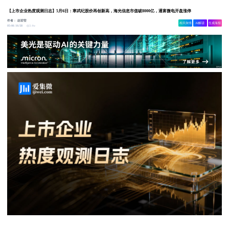
【上市企业热度观测日志】5月6日：寒武纪股价再创新高，海光信息市值破8000亿，通富微电开盘涨停
作者：
赵碧莹
相关舆情
AI解读
生成海报
3.4w
05-06 16:58