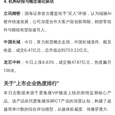
4.
机构研报与概念催化驱动
立讯精密
：国海证券首次覆盖给予“买入”评级，认为端侧AI
硬件快速发展，公司深度合作大客户迎创新周期，精密零组
件与模组有望加速导入。
中国长城
：今日，算力租赁概念走强，中国长城涨停。截至
收盘，成交8.47亿元，总市值达到703.22亿元。
龙芯中科
：今日上涨8.83%，成交额47.87亿元，热度飙升
136名。
关于“上市企业热度排行”
本日志数据来源于爱集微VIP频道上线的舆情监测核心产
品。该产品依托爱集微深耕ICT产业的深度认知，构建了超
越简单计数的综合评估模型，从媒体权威度、传播穿透力、