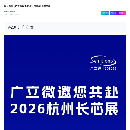
展位预告 | 广立微诚邀您共赴2026杭州长芯展
作者：
爱集微
相关舆情
AI解读
生成海报
2w
05-07 18:13
来源： 广立微