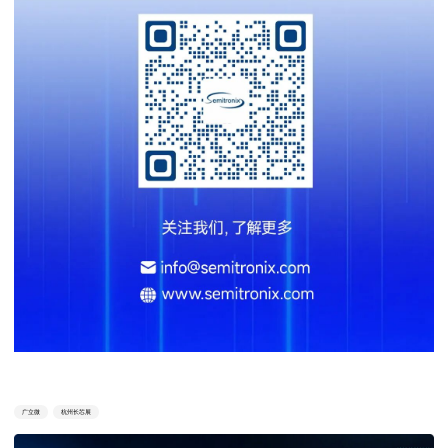
广立微
杭州长芯展