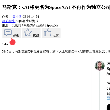
马斯克：xAI将更名为SpaceXAI 不再作为独立公
作者：
集小微
05-08 14:54
相关舆情
AI解读
生成海报
来源：凤凰网
#马斯克#
#xAI#
#SpaceX#
评论
收藏
点赞
1.4w
5月7日，马斯克在X平台发文宣布，旗下人工智能公司xAI将终止独立运营，整体并