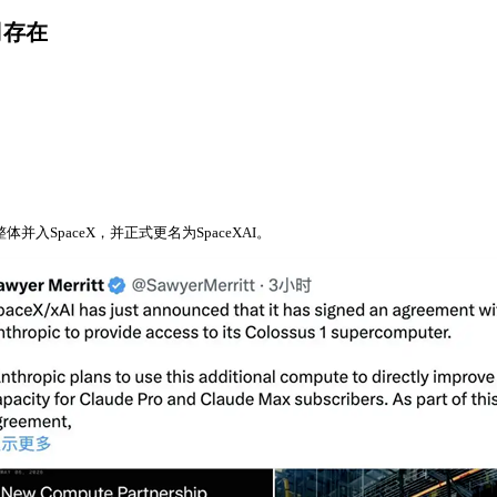
司存在
入SpaceX，并正式更名为SpaceXAI。