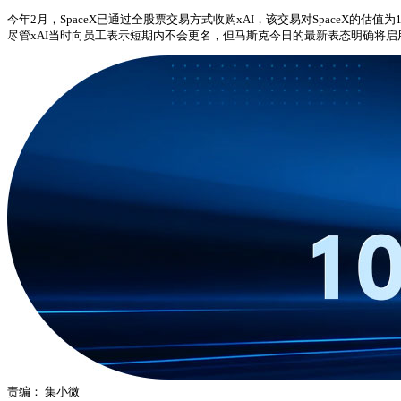
今年2月，SpaceX已通过全股票交易方式收购xAI，该交易对SpaceX的估
尽管xAI当时向员工表示短期内不会更名，但马斯克今日的最新表态明确将启用
责编：
集小微