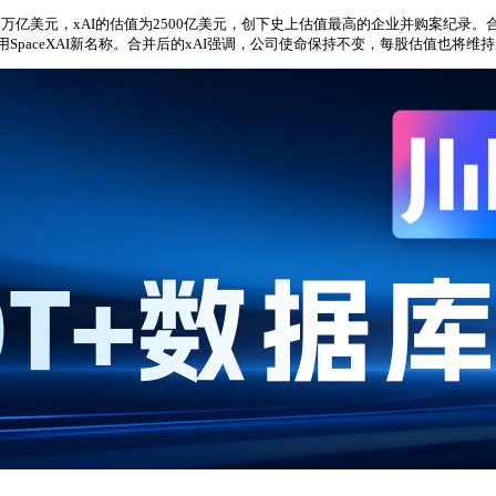
值为1万亿美元，xAI的估值为2500亿美元，创下史上估值最高的企业并购案纪录。合
SpaceXAI新名称。合并后的xAI强调，公司使命保持不变，每股估值也将维