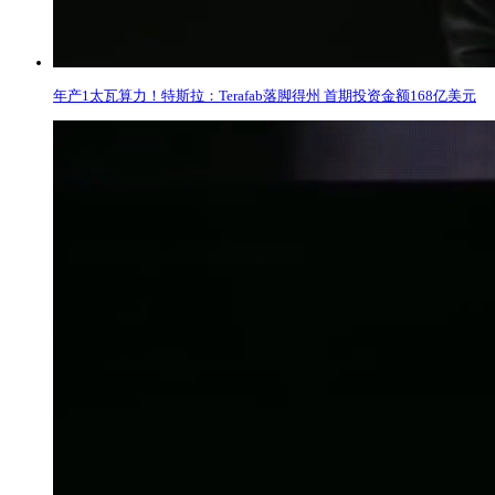
年产1太瓦算力！特斯拉：Terafab落脚得州 首期投资金额168亿美元