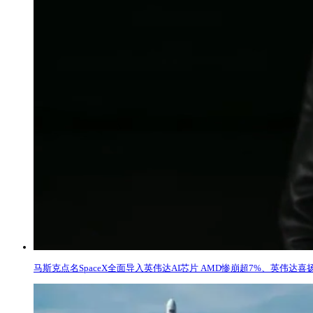
马斯克点名SpaceX全面导入英伟达AI芯片 AMD惨崩超7%、英伟达喜