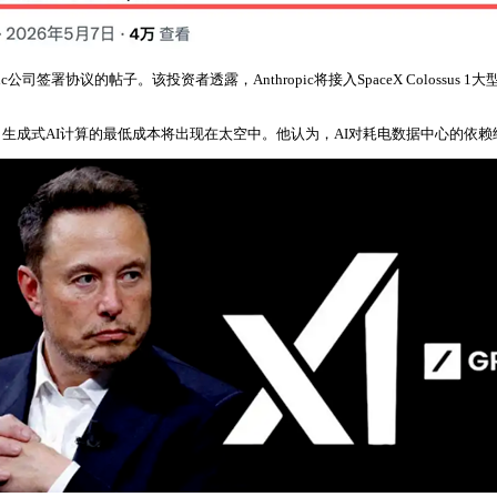
公司签署协议的帖子。该投资者透露，Anthropic将接入SpaceX Colossu
，生成式AI计算的最低成本将出现在太空中。他认为，AI对耗电数据中心的依