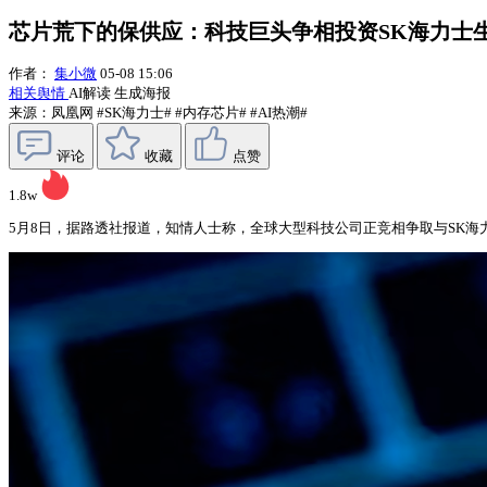
芯片荒下的保供应：科技巨头争相投资SK海力士
作者：
集小微
05-08 15:06
相关舆情
AI解读
生成海报
来源：凤凰网
#SK海力士#
#内存芯片#
#AI热潮#
评论
收藏
点赞
1.8w
5月8日，据路透社报道，知情人士称，全球大型科技公司正竞相争取与SK