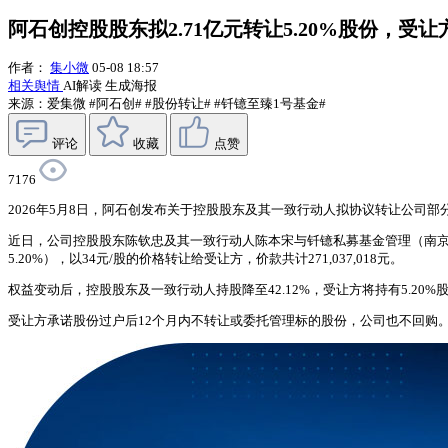
阿石创控股股东拟2.71亿元转让5.20%股份，受
作者：
集小微
05-08 18:57
相关舆情
AI解读
生成海报
来源：爱集微
#阿石创#
#股份转让#
#钎镱至臻1号基金#
评论
收藏
点赞
7176
2026年5月8日，阿石创发布关于控股股东及其一致行动人拟协议转让公司
近日，公司控股股东陈钦忠及其一致行动人陈本宋与钎镱私募基金管理（南京）有
5.20%），以34元/股的价格转让给受让方，价款共计271,037,018元。
权益变动后，控股股东及一致行动人持股降至42.12%，受让方将持有5.
受让方承诺股份过户后12个月内不转让或委托管理标的股份，公司也不回购