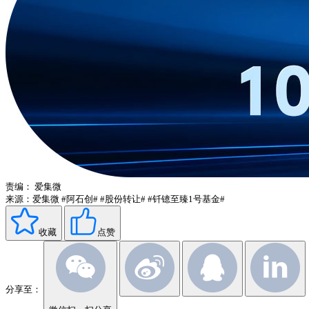
责编：
爱集微
来源：爱集微
#阿石创#
#股份转让#
#钎镱至臻1号基金#
收藏
点赞
分享至：