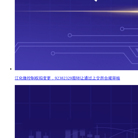
江化微控制权拟变更，92382329股转让通过上交所合规审核