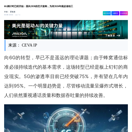
6G倒计时已经开始：面向2030的芯片架构，为何2026年就必须动工
作者：
爱集微
相关舆情
AI解读
生成海报
2.7w
05-08 19:03
来源： CEVA IP
向6G的转型，早已不是遥远的理论课题；由于蜂窝通信标
准必须持续迭代的基本需求，这场转型已经是板上钉钉的商
业现实。5G的渗透率目前已经突破75%，并有望在几年内
达到95%。一个明显趋势是，尽管移动流量呈爆炸式增长，
人们依然重视通话质量和数据吞吐量的持续改善。