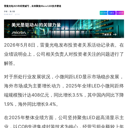
雷曼光电2025年经营减亏，未来聚焦Micro LED技术赛道
作者：
集小微
相关舆情
AI解读
生成海报
7342
05-08 20:27
2026年5月8日，雷曼光电发布投资者关系活动记录表。在
业绩说明会上，公司相关负责人对投资者关注的问题进行了
解答。
对于所处行业发展状况，小微间距LED显示市场稳步发展，
海外市场成为主要增长动力，2025年全球LED小微间距终
端规模预计达408亿元，同比增长3.5%，其中国内同比下降
1.9%，海外同比增长9.4%。
在2025年整体业绩方面，公司坚持聚焦LED超高清显示主
业，以COB先进集成封装技术为核心，经营亏损金额较上年