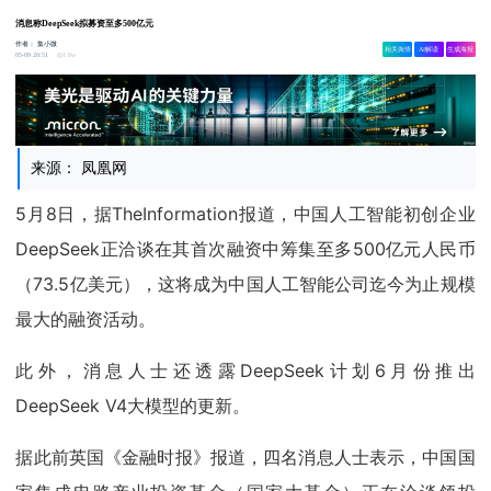
消息称DeepSeek拟募资至多500亿元
作者：
集小微
相关舆情
AI解读
生成海报
1.8w
05-09 20:51
来源： 凤凰网
5月8日，据TheInformation报道，中国人工智能初创企业
DeepSeek正洽谈在其首次融资中筹集至多500亿元人民币
（73.5亿美元），这将成为中国人工智能公司迄今为止规模
最大的融资活动。
此外，消息人士还透露DeepSeek计划6月份推出
DeepSeek V4大模型的更新。
据此前英国《金融时报》报道，四名消息人士表示，中国国