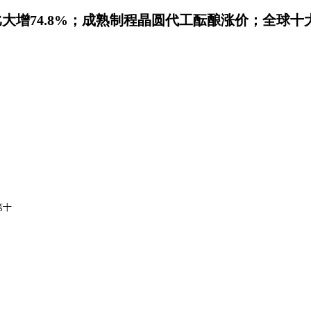
增74.8%；成熟制程晶圆代工酝酿涨价；全球十大畅
第十