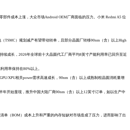
上涨，大众市场Android OEM厂商面临的压力。小米 Redmi A5 位
（TSMC）规划减产有望带动转单，且部分晶圆厂转移90nm（含）以上High
等对电源管理、功率需求持续成长，2026年全球前十大晶圆代工厂商平均8英寸产能利用率已回升至近
产能利用率保持在80%以上。
/XPU相关power需求高速成长，90nm（含）以上成熟制程晶圆消耗量增
半年开始显现，推升中国大陆厂商90nm（含）以上12英寸订单，如以生产中
亿美元。物料清单（BOM）成本上升和严重的内存短缺对市场造成了压力，进而影响了出