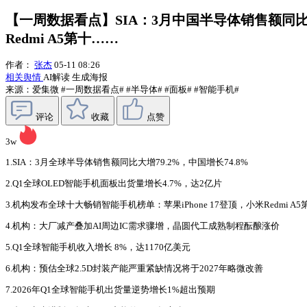
【一周数据看点】SIA：3月中国半导体销售额同比大
Redmi A5第十……
作者：
张杰
05-11 08:26
相关舆情
AI解读
生成海报
来源：爱集微
#一周数据看点#
#半导体#
#面板#
#智能手机#
评论
收藏
点赞
3w
1.SIA：3月全球半导体销售额同比大增79.2%，中国增长74.8%
2.Q1全球OLED智能手机面板出货量增长4.7%，达2亿片
3.机构发布全球十大畅销智能手机榜单：苹果iPhone 17登顶，小米Redmi A5
4.机构：大厂减产叠加AI周边IC需求骤增，晶圆代工成熟制程酝酿涨价
5.Q1全球智能手机收入增长 8%，达1170亿美元
6.机构：预估全球2.5D封装产能严重紧缺情况将于2027年略微改善
7.2026年Q1全球智能手机出货量逆势增长1%超出预期