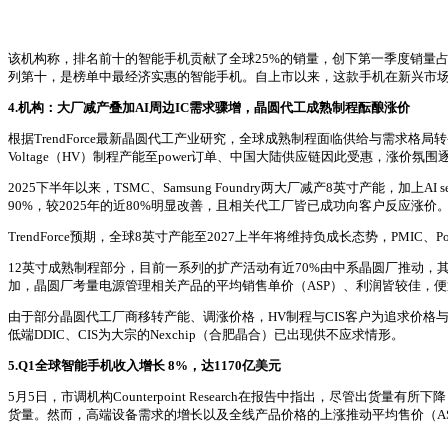
该机构称，排名前十的智能手机贡献了全球25%的销量，创下第一季度销量占比最高纪
列第十，是榜单中最经济实惠的智能手机。自上市以来，这款手机在新兴市
4.
机构：大厂减产叠加AI周边IC需求骤增，晶圆代工成熟制程酝酿涨价
根据TrendForce最新晶圆代工产业研究，全球成熟制程面临供给与需求格
Voltage（HV）制程产能至power订单、中国大陆供应链因此受惠，涨价氛围
2025下半年以来，TSMC、Samsung Foundry两大厂减产8英寸产能，加上AI 
90%，较2025年的近80%明显改善，且相关代工厂皆已成功向客户反应涨价
TrendForce预期，全球8英寸产能至2027上半年将维持负成长态势，PMIC
12英寸成熟制程部分，目前一系列的扩产活动有近70%由中系晶圆厂推动，其他
加，晶圆厂考量电源管理相关产品的平均销售单价（ASP）、利润皆较佳，便逐步将DDIC
由于部分晶圆代工厂商移转产能、调涨价格，HV制程与CIS客户为追求价格与
低端DDIC、CIS为大宗的Nexchip（合肥晶合）已出现供不应求情形。
5.
Q1全球智能手机收入增长 8%，达1170亿美元
5月5日，市调机构Counterpoint Research在报告中指出，尽管
货量。然而，高端设备需求的增长以及全线产品价格的上涨推动平均售价（AS