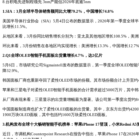
8.台积电先进制程领先 3nm产能估2026年底逾5nm
1.
SIA：3月全球半导体销售额同比大增79.2%，中国增长74.8%
美国半导体行业协会（SIA）5月4日公布的数据显示，2026年第一季度全球半导体
比增长11.5%。
从地区来看，3月份同比销售增长分别为：亚太及其他地区增长108.5%，美洲增长8
环比来看，3月份销售在各地区均实现增长：美洲增长13.3%，中国增长12.7%
2.
Q1全球OLED智能手机面板出货量增长4.7%，达2亿片
5月6日，市场研究公司Sigmaintell发布的数据显示，第一季度全球OLED
降32.9%。
韩国面板厂商也重新夺回了柔性OLED市场的份额。其市场份额合计上升至约4
苹果和三星电子对柔性OLED智能手机面板的合计需求超过5000万片，其
从厂商表现来看，三星显示的出货量增幅最为显著。该公司第一季度出货约8400万
中国面板制造商也扩大了柔性OLED面板的出货量。其中，京东方出货约420
1900万块OLED面板，其中包括约1600万块柔性OLED面板。
3.
机构发布全球十大畅销智能手机榜单：苹果iPhone 17登顶，小米Redmi A5
近日，市调机构Counterpoint Research在报告中指出，苹果iPhone