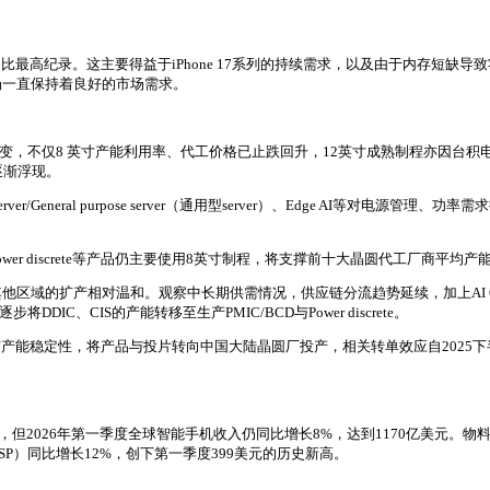
录。这主要得益于iPhone 17系列的持续需求，以及由于内存短缺导致零部件成本
场一直保持着良好的市场需求。
局转变，不仅8 英寸产能利用率、代工价格已止跌回升，12英寸成熟制程亦因台积电
逐渐浮现。
server/General purpose server（通用型server）、Edge AI
。
、Power discrete等产品仍主要使用8英寸制程，将支撑前十大晶圆代工厂商平均
区域的扩产相对温和。观察中长期供需情况，供应链分流趋势延续，加上AI GPU
、CIS的产能转移至生产PMIC/BCD与Power discrete。
产能稳定性，将产品与投片转向中国大陆晶圆厂投产，相关转单效应自2025下
出货量有所下降，但2026年第一季度全球智能手机收入仍同比增长8%，达到1170
P）同比增长12%，创下第一季度399美元的历史新高。