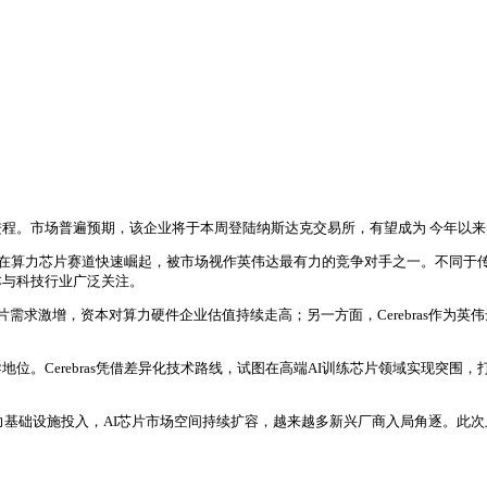
IPO进程。市场普遍预期，该企业将于本周登陆纳斯达克交易所，有望成为 今年以来
处理器，在算力芯片赛道快速崛起，被市场视作英伟达最有力的竞争对手之一。不同
本与科技行业广泛关注。
芯片需求激增，资本对算力硬件企业估值持续走高；另一方面，Cerebras作为
地位。Cerebras凭借差异化技术路线，试图在高端AI训练芯片领域实现突
。
大算力基础设施投入，AI芯片市场空间持续扩容，越来越多新兴厂商入局角逐。此次上