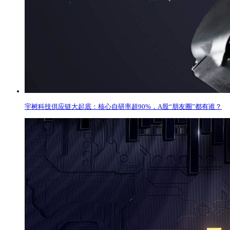
宇树科技供应链大起底：核心自研率超90%，A股“朋友圈”都有谁？