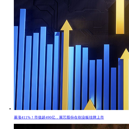
暴涨411%！市值超490亿，展芯股份在创业板挂牌上市