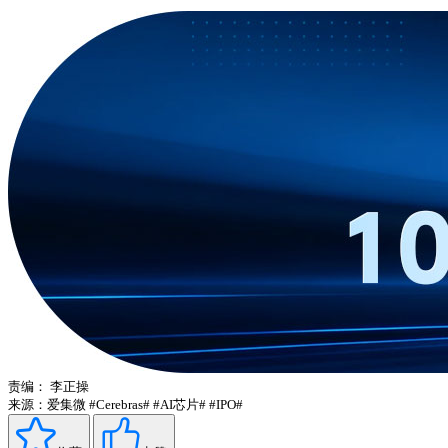
责编：
李正操
来源：爱集微
#Cerebras#
#AI芯片#
#IPO#