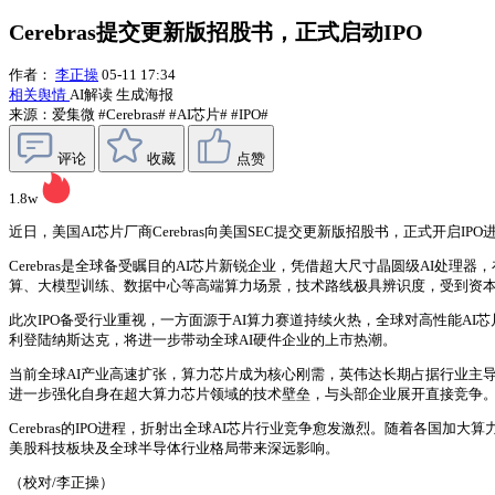
Cerebras提交更新版招股书，正式启动IPO
作者：
李正操
05-11 17:34
相关舆情
AI解读
生成海报
来源：爱集微
#Cerebras#
#AI芯片#
#IPO#
评论
收藏
点赞
1.8w
近日，美国AI芯片厂商Cerebras向美国SEC提交更新版招股书，正式开启
Cerebras是全球备受瞩目的AI芯片新锐企业，凭借超大尺寸晶圆级AI
算、大模型训练、数据中心等高端算力场景，技术路线极具辨识度，受到资
此次IPO备受行业重视，一方面源于AI算力赛道持续火热，全球对高性能AI
利登陆纳斯达克，将进一步带动全球AI硬件企业的上市热潮。
当前全球AI产业高速扩张，算力芯片成为核心刚需，英伟达长期占据行业主导
进一步强化自身在超大算力芯片领域的技术壁垒，与头部企业展开直接竞争
Cerebras的IPO进程，折射出全球AI芯片行业竞争愈发激烈。随着各国加
美股科技板块及全球半导体行业格局带来深远影响。
（校对/李正操）