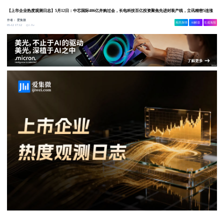
【上市企业热度观测日志】5月12日：中芯国际406亿并购过会，长电科技百亿投资聚焦先进封装产线，立讯精密5连涨
作者：
爱集微
相关舆情
AI解读
生成海报
1.8w
05-12 17:12