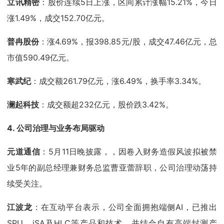
立讯精密
：股价连续5日上涨，区间累计涨幅15.21%，今日
涨1.49%，成交152.70亿元。
普冉股份
：涨4.69%，报398.85元/股，成交47.46亿元，总
市值590.49亿元。
寒武纪
：成交额261.79亿元，涨6.49%，换手率3.34%。
澜起科技
：成交额超232亿元，股价跌3.42%。
4. 公司治理与业务布局驱动
元道通信
：5月11日晚披露，，因卷入财务造假风波拟被禁
业5年的副总经理兼财务总监曹亚蕾辞职，公司治理动荡持
续受关注。
江波龙
：在互动平台表示，公司全面拥抱端侧AI，已推出
SPU、iSA及HLC等产品和技术，并结合自有高端封测产