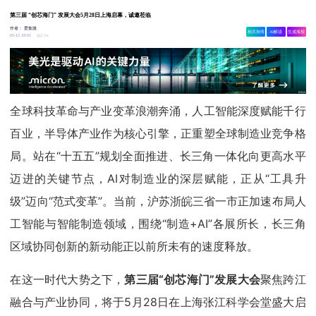
第三届 “创芯海门” 发展大会5月28日上海启幕，诚邀莅临
作者：
爱集微
相关舆情
AI解读
生成海报
2.2w
05-12 18:01
全球科技革命与产业变革浪潮奔涌，人工智能深度赋能千行
百业，半导体产业作为核心引擎，正重塑全球制造业竞争格
局。站在“十五五”规划全面推进、长三角一体化向更高水平
迈进的关键节点，AI对制造业的深层赋能，正从“工具升
级”迈向“范式变革”。当前，沪苏浙皖三省一市正加速布局人
工智能与智能制造领域，围绕“制造+AI”各展所长，长三角
区域协同创新的新动能正以前所未有的速度释放。
在这一时代大势之下，
第三届“创芯海门”发展大会
聚焦跨江
融合与产业协同，将于5月28日在上海张江科学会堂盛大启