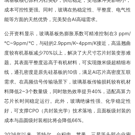
璃基板核心原料为石英砂，供给稳定，受地缘冲突影响小，
成本可控性更强。同时，玻璃在热稳定性、平整度、电气性
能等方面的天然优势，完美契合AI高端需求。
公开资料显示，玻璃基板热膨胀系数可精准控制在3 ppm/
℃~9ppm/℃，与硅的2.9ppm/K~4ppm/K接近，高温翘曲
度较有机基板减少70%以上，解决了大尺寸芯片封装变形难
题。其表面平整度远高于有机材料，可实现微米级超精细布
线，通孔密度是原先硅基板的10倍，满足AI芯片高密度互联
需求。在高频信号传输场景下，玻璃基板传输损耗较有机材
料降低2~3个数量级，同时散热效率提升40%，适配高算力
芯片长时间稳定运行。此外，玻璃绝缘性强、化学稳定性
好，可支撑CPO（共封装光学）技术落地，且面板级封装的
成本与晶圆级封装相比将会降低66%。
2026年以来，英特尔、台积电、苹果、三星等头部企业密