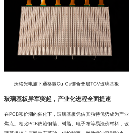
沃格光电旗下通格微Cu-Cu键合叠层TGV玻璃基板
玻璃基板异军突起，产业化进程全面提速
在PCB涨价潮的催化下，玻璃基板凭借其独特优势成为产业
焦点。相比PCB依赖铜箔、树脂、电子布等易涨价材料，玻