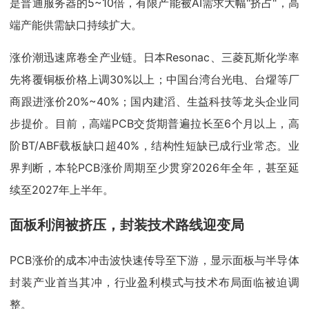
是普通服务器的5~10倍，有限产能被AI需求大幅"挤占"，高
端产能供需缺口持续扩大。
涨价潮迅速席卷全产业链。日本Resonac、三菱瓦斯化学率
先将覆铜板价格上调30%以上；中国台湾台光电、台燿等厂
商跟进涨价20%~40%；国内建滔、生益科技等龙头企业同
步提价。目前，高端PCB交货期普遍拉长至6个月以上，高
阶BT/ABF载板缺口超40%，结构性短缺已成行业常态。业
界判断，本轮PCB涨价周期至少贯穿2026年全年，甚至延
续至2027年上半年。
面板利润被挤压，封装技术路线迎变局
PCB涨价的成本冲击波快速传导至下游，显示面板与半导体
封装产业首当其冲，行业盈利模式与技术布局面临被迫调
整。