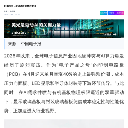
PCB涨价，玻璃基板迎替代窗口
作者：
集小微
相关舆情
AI解读
生成海报
6.5w
05-12 21:46
来源： 中国电子报
2026年以来，全球电子信息产业因地缘冲突与AI算力爆发
经历了剧烈震荡。作为“电子产品之母”的印制电路板
（PCB）在4月迎来单月暴涨40%的史上最强涨价潮，成本
压力向面板、LED显示和半导体封装等下游环节传导。与此
同时，在AI需求井喷与有机基板物理极限逼近的双重驱动
下，显示玻璃基板与封装玻璃基板凭借成本稳定性与性能优
势，正加速进入行业视野。