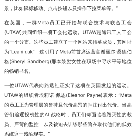
景，比如鼠标移动、点击按钮以及操作下拉菜单等。”
在英国，一群Meta员工已开始与联合技术与联合工会
(UTAW)共同组织一项工会化运动。UTAW是通讯工人工会
的一个分支。这些员工建立了一个网站来招募成员，其网址
为“Leanin.uk”，这引用了Meta前首席运营官谢丽尔·桑德伯
格(Sheryl Sandberg)那本鼓励女性在职场中寻求平等地位
的畅销书名。
一位UTAW代表向路透社证实了这项在英国发起的运动。
UTAW的组织者埃莉诺·佩恩(Eleanor Payne)表示：“Meta
的员工正为管理层的鲁莽且代价高昂的押注付出代价。当高
管们追逐投机性的AI 战略时，员工们却面临着毁灭性的裁
员、严苛的监控，以及被迫去训练那些旨在取代他们的低效
系统这一残酷现实。”