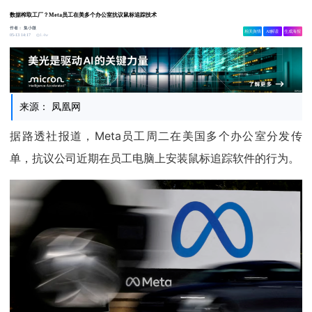
数据榨取工厂？Meta员工在美多个办公室抗议鼠标追踪技术
作者：
集小微
相关舆情
AI解读
生成海报
1.4w
05-13 14:17
来源： 凤凰网
据路透社报道，Meta员工周二在美国多个办公室分发传
单，抗议公司近期在员工电脑上安装鼠标追踪软件的行为。