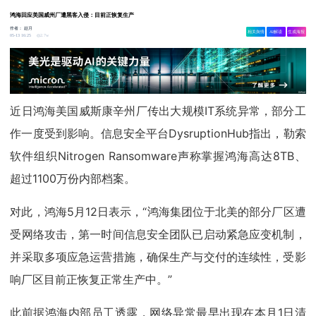
鸿海回应美国威州厂遭黑客入侵：目前正恢复生产
作者：
赵月
相关舆情
AI解读
生成海报
2.7w
05-13 16:25
近日鸿海美国威斯康辛州厂传出大规模IT系统异常，部分工
作一度受到影响。信息安全平台DysruptionHub指出，勒索
软件组织Nitrogen Ransomware声称掌握鸿海高达8TB、
超过1100万份内部档案。
对此，鸿海5月12日表示，“鸿海集团位于北美的部分厂区遭
受网络攻击，第一时间信息安全团队已启动紧急应变机制，
并采取多项应急运营措施，确保生产与交付的连续性，受影
响厂区目前正恢复正常生产中。”
此前据鸿海内部员工透露，网络异常最早出现在本月1日清