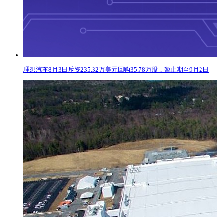
理想汽车8月3日斥资235.32万美元回购35.78万股，暂止期至9月2日