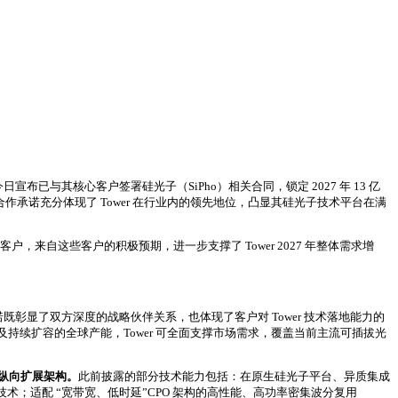
，今日宣布已与其核心客户签署硅光子（SiPho）相关合同，锁定 2027 年 13 亿
述合作承诺充分体现了 Tower 在行业内的领先地位，凸显其硅光子技术平台在满
户，来自这些客户的积极预期，进一步支撑了 Tower 2027 年整体需求增
既彰显了双方深度的战略伙伴关系，也体现了客户对 Tower 技术落地能力的
续扩容的全球产能，Tower 可全面支撑市场需求，覆盖当前主流可插拔光
和纵向扩展架构。
此前披露的部分技术能力包括：在原生硅光子平台、异质集成
换技术；适配 “宽带宽、低时延”CPO 架构的高性能、高功率密集波分复用