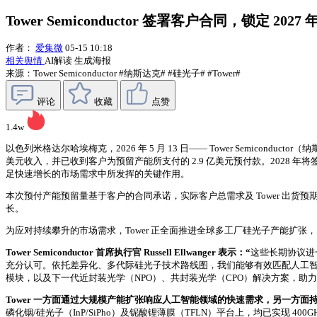
Tower Semiconductor 签署客户合同，锁定 20
作者：
爱集微
05-15 10:18
相关舆情
AI解读
生成海报
来源：Tower Semiconductor
#纳斯达克#
#硅光子#
#Tower#
评论
收藏
点赞
1.4w
以色列米格达尔哈埃梅克，2026 年 5 月 13 日—— Tower Semicon
美元收入，并已收到客户为预留产能所支付的 2.9 亿美元预付款。2028 年
足快速增长的市场需求中所发挥的关键作用。
本次预付产能预留量基于客户的合同承诺，实际客户总需求及 Tower 出货预期均
长。
为应对持续攀升的市场需求，Tower 正全面推进全球多工厂硅光子产能扩张，为达成
Tower Semiconductor 首席执行官 Russell Ellwanger 表示：“
这些长期协议进一
充分认可。依托差异化、多代际硅光子技术路线图，我们能够有效匹配人工智
模块，以及下一代近封装光学（NPO）、共封装光学（CPO）解决方案，助
Tower 一方面通过大规模产能扩张响应人工智能领域的快速需求，另一方
磷化铟/硅光子（InP/SiPho）及铌酸锂薄膜（TFLN）平台上，均已实现