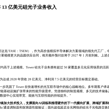
27 年 13 亿美元硅光子业务收入
ductor（纳斯达克/TASE：TSEM），作为高价值模拟半导体解决方案领域的领先代工厂
将签署规模更大的晶圆供应合同，相关额外预付款将于 2027 年 1 月前到账。上
高于上述规模。Tower 硅光子业务拥有超过 50 家覆盖多元化应用场景的活跃客
 2028 年营收 28 亿美元、净利润 7.5 亿美元的经营目标奠定基础。
步巩固了 Tower 在快速增长的光互联市场中的核心战略地位。多年期客户承诺
能基础设施扩张带来的性能升级需求。凭借独特的制造规模、多元的技术储备及持
力数据中心实现带宽、能效与互联性能的持续提升。”
面持续加大技术投入，支撑面向AI训练和推理硬件的下一代横向扩展、跨域扩展
 400GHz/通道调制器和探测器性能验证；面向超低延迟全光网络的硅光子光电路交