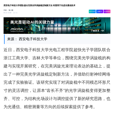
西安电子科技大学团队提出完美光学涡旋梳定制新方法 有望用于先进光通信技术
作者：
集小微
相关舆情
AI解读
生成海报
3.4w
05-15 15:04
来源： 西安电子科技大学
近日，西安电子科技大学光电工程学院超快光子学团队联合
浙江工商大学、吉林大学等单位，围绕完美光学涡旋梳的构
建与实现开展研究，在完美涡旋光束理论表达的基础上，提
出了一种完美光学涡旋梳定制新方法，并借助衍射神经网络
完成了实验验证。该研究实现了对涡旋梳中不同模态环形尺
寸的灵活调控，让原本“齿长不齐”的光学涡旋梳变得更加整
齐、可控，为结构光场设计与调控提供了新的研究思路，也
为光通信、精密测量等方向的后续探索提供了参考。