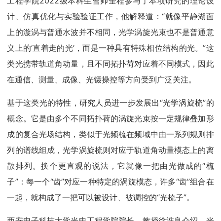
工程学院2022级本科生曹帅全程参与了本项研究的理论设
计、仿真优化与实验验证工作，他解释道：“就像平静湖面
上的漩涡与普通水波并不相同，光学涡旋光束也不是普通意
义上的‘直着走的光’，而是一种具有特殊相位结构的光。”这
类光携带轨道角动量，且不同拓扑荷对应着不同模式，因此
在通信、测量、成像、光镊操控等方向受到广泛关注。
基于这类光的特性，研究人员进一步发展出“光学涡旋梳”的
概念。它是由多个不同拓扑荷的涡旋光束按一定规律叠加形
成的复合光场结构，类似于光频梳在频域中由一系列规则排
列的谱线组成，光学涡旋梳则对应于轨道角动量模态上的离
散排列。换个更直观的说法，它就像一把由光做成的“梳
子”：每一个“齿”对应一种特定的涡旋模态，许多“齿”组合在
一起，就构成了一把可以被设计、被调控的“光梳子”。
西安电子科技大学光电工程学院院长、教授徐淮良介绍，光