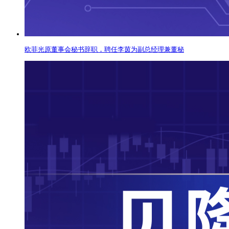
欧菲光原董事会秘书辞职，聘任李茵为副总经理兼董秘