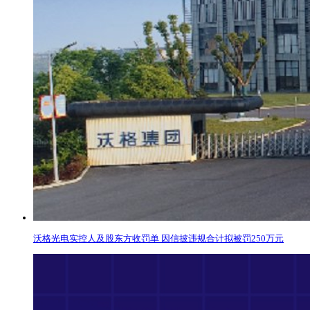
沃格光电实控人及股东方收罚单 因信披违规合计拟被罚250万元