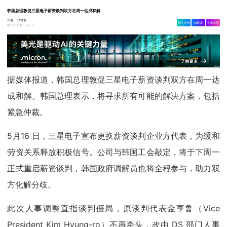
韩国总理敦促三星电子薪资谈判双方在周一达成和解
作者：
张轶群
相关舆情
AI解读
生成海报
2.2w
05-17 11:38
据媒体报道，韩国总理敦促三星电子薪资谈判双方在周一达
成和解。韩国总理表示，将寻求所有可能的解决方案，包括
紧急仲裁。
5月16 日，三星电子宣布更换薪资谈判企业方代表，为缓和
劳资关系释放积极信号。公司与韩国工会敲定，将于下周一
正式重启薪资谈判，韩国政府调解员也将全程参与，助力双
方化解分歧。
此次人事调整直指谈判僵局，原谈判代表金亨鲁（Vice
President Kim Hyung-ro）不再牵头，改由 DS 部门人事