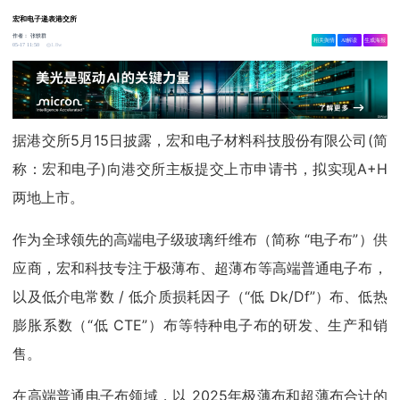
宏和电子递表港交所
作者：
张轶群
相关舆情
AI解读
生成海报
1.8w
05-17 11:50
据港交所5月15日披露，宏和电子材料科技股份有限公司(简
称：宏和电子)向港交所主板提交上市申请书，拟实现A+H
两地上市。
作为全球领先的高端电子级玻璃纤维布（简称 “电子布”）供
应商，宏和科技专注于极薄布、超薄布等高端普通电子布，
以及低介电常数 / 低介质损耗因子（“低 Dk/Df”）布、低热
膨胀系数（“低 CTE”）布等特种电子布的研发、生产和销
售。
在高端普通电子布领域，以 2025年极薄布和超薄布合计的