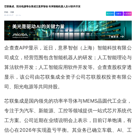
芯联集成、阳光电源等合资成立意界智创 布局智能机器人及AI软件开发
作者：
日新
相关舆情
AI解读
生成海报
1.6w
05-18 15:27
企查查APP显示，近日，意界智创（上海）智能科技有限公
司成立，经营范围包含智能机器人的研发；人工智能理论与
算法软件开发；人工智能应用软件开发等。企查查股权穿透
显示，该公司由芯联集成全资子公司芯联股权投资有限公
司、阳光电源等共同持股。
芯联集成是国内领先的功率半导体与MEMS晶圆代工企业，
专注于为汽车、新能源、工控等领域提供一站式芯片系统代
工方案。公司近期在业绩说明会上表示，目前订单饱满，有
信心在2026年实现盈亏平衡。其业务已确立车载、AI、工