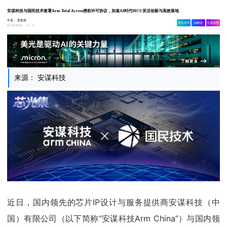
安谋科技与国民技术签署Arm Total Access授权许可协议，加速AI时代MCU灵活创新与高效落地
作者：
爱集微
相关舆情
AI解读
生成海报
1.3w
05-19 09:41
来源： 安谋科技
近日，国内领先的芯片IP设计与服务提供商安谋科技（中
国）有限公司（以下简称“安谋科技Arm China”）与国内领