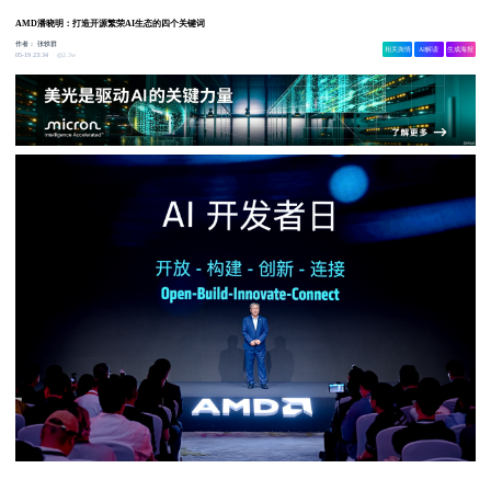
AMD潘晓明：打造开源繁荣AI生态的四个关键词
作者：
张轶群
相关舆情
AI解读
生成海报
2.3w
05-19 23:34