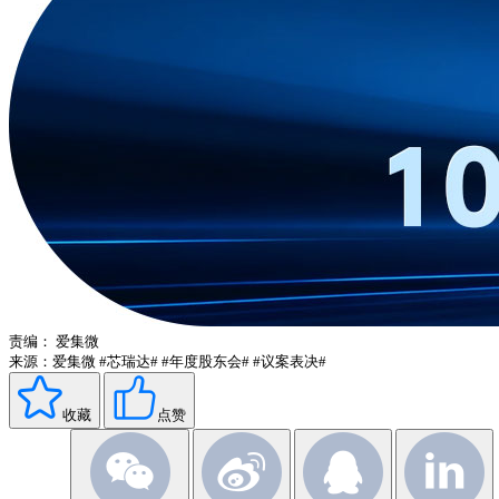
责编：
爱集微
来源：爱集微
#芯瑞达#
#年度股东会#
#议案表决#
收藏
点赞