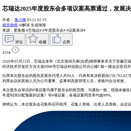
芯瑞达2025年度股东会多项议案高票通过，发展
作者：
集小微
05-21 02:35
相关舆情
AI解读
生成海报
来源：爱集微
#芯瑞达#
#年度股东会#
#议案表决#
评论
收藏
点赞
4334
2026年05月21日，芯瑞达发布《北京海润天睿(合肥)律师事务所关于安徽
经济技术开发区方兴大道6988号芯瑞达科技园公司办公楼C栋一楼会议室召
出席本次股东会的股东及股东代理人共94人，代表有表决权股份158,792,627股，占
列席会议的其他人员为公司董事、监事和高级管理人员，资格均合法有效。
本次股东会审议的9项议案均属于股东会职权范围，与通知一致，现场未修改议案
年度利润分配预案的议案》等9项议案，各项议案同意率均超99%。
律师认为，本次股东会召集和召开程序、召集人资格、出席人员资格、会议